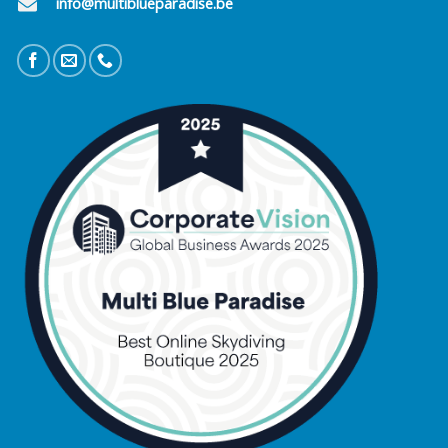
info@multiblueparadise.be