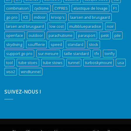
combinaison
cyclisme
CYPRES
elastique de lovage
F1
go pro
ICE
indoor
kroop's
laarsen and brusgaard
larsen and brusgaard
low cost
multiblueparadise
noir
openface
outdoor
parachutisme
parasport
petit
pile
skydiving
soufflerie
speed
standard
stock
support go pro
sur mesure
taille standard
tfx
tonfly
tool
tube stoes
tube stows
tunnel
turboskymount
usa
viso2
windtunnel
SUIVEZ-NOUS !