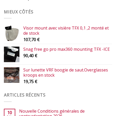
MIEUX CÔTÉS
Visor mount avec visière TFX 0,1 ,2 monté et
de stock
107,70
€
Snag free go pro max360 mounting TFX -ICE
90,40
€
Sur lunette VRF boogie de saut.Overglasses
kroops en stock
19,75
€
ARTICLES RÉCENTS
Nouvelle Conditions générales de
10
vente:adaptation 2026