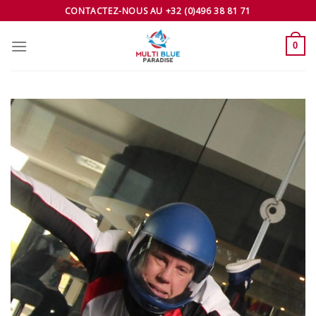
Skip
CONTACTEZ-NOUS AU +32 (0)496 38 81 71
to
content
0