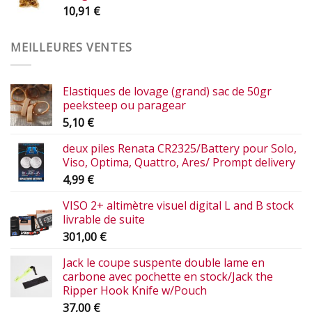
10,91
€
MEILLEURES VENTES
Elastiques de lovage (grand) sac de 50gr
peeksteep ou paragear
5,10
€
deux piles Renata CR2325/Battery pour Solo,
Viso, Optima, Quattro, Ares/ Prompt delivery
4,99
€
VISO 2+ altimètre visuel digital L and B stock
livrable de suite
301,00
€
Jack le coupe suspente double lame en
carbone avec pochette en stock/Jack the
Ripper Hook Knife w/Pouch
37,00
€