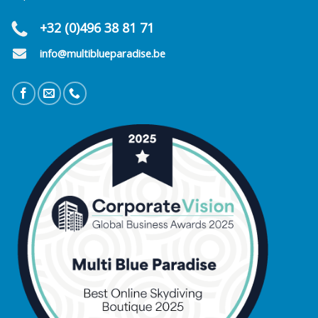
+32 (0)496 38 81 71
info@multiblueparadise.be