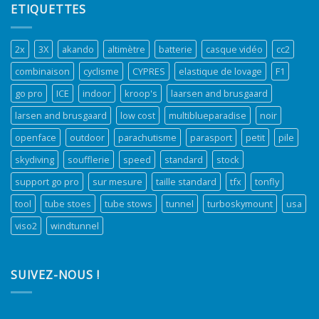
ETIQUETTES
2x
3X
akando
altimètre
batterie
casque vidéo
cc2
combinaison
cyclisme
CYPRES
elastique de lovage
F1
go pro
ICE
indoor
kroop's
laarsen and brusgaard
larsen and brusgaard
low cost
multiblueparadise
noir
openface
outdoor
parachutisme
parasport
petit
pile
skydiving
soufflerie
speed
standard
stock
support go pro
sur mesure
taille standard
tfx
tonfly
tool
tube stoes
tube stows
tunnel
turboskymount
usa
viso2
windtunnel
SUIVEZ-NOUS !