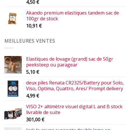
4,50
€
Akando premium elastiques tandem sac de
100gr de stock
10,91
€
MEILLEURES VENTES
Elastiques de lovage (grand) sac de 50gr
peeksteep ou paragear
5,10
€
deux piles Renata CR2325/Battery pour Solo,
Viso, Optima, Quattro, Ares/ Prompt delivery
4,99
€
VISO 2+ altimètre visuel digital L and B stock
livrable de suite
301,00
€