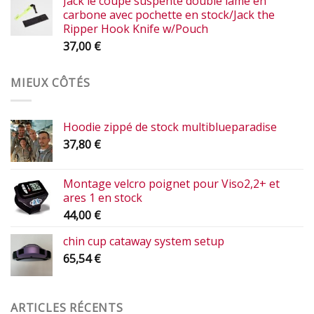
Jack le coupe suspente double lame en
carbone avec pochette en stock/Jack the
Ripper Hook Knife w/Pouch
37,00
€
MIEUX CÔTÉS
Hoodie zippé de stock multiblueparadise
37,80
€
Montage velcro poignet pour Viso2,2+ et
ares 1 en stock
44,00
€
chin cup cataway system setup
65,54
€
ARTICLES RÉCENTS