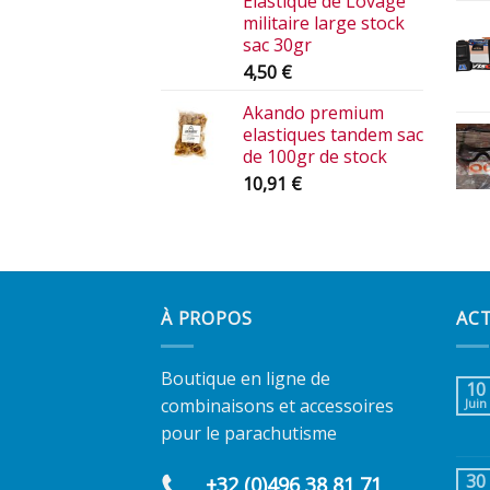
Elastique de Lovage
militaire large stock
sac 30gr
4,50
€
Akando premium
elastiques tandem sac
de 100gr de stock
10,91
€
À PROPOS
AC
Boutique en ligne de
10
combinaisons et accessoires
Juin
pour le parachutisme
30
+32 (0)496 38 81 71