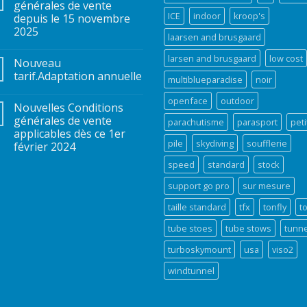
générales de vente
ICE
indoor
kroop's
depuis le 15 novembre
2025
laarsen and brusgaard
larsen and brusgaard
low cost
Nouveau
tarif.Adaptation annuelle
multiblueparadise
noir
openface
outdoor
Nouvelles Conditions
générales de vente
parachutisme
parasport
peti
applicables dès ce 1er
pile
skydiving
soufflerie
février 2024
speed
standard
stock
support go pro
sur mesure
taille standard
tfx
tonfly
t
tube stoes
tube stows
tunne
turboskymount
usa
viso2
windtunnel