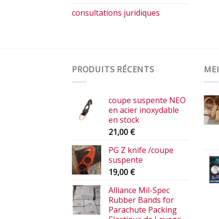
consultations juridiques
PRODUITS RÉCENTS
MEI
coupe suspente NEO
en acier inoxydable
en stock
21,00
€
PG Z knife /coupe
suspente
19,00
€
Alliance Mil-Spec
Rubber Bands for
Parachute Packing