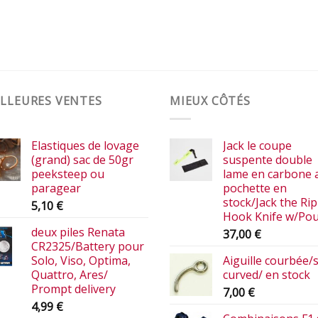
LLEURES VENTES
MIEUX CÔTÉS
Elastiques de lovage
Jack le coupe
(grand) sac de 50gr
suspente double
peeksteep ou
lame en carbone 
paragear
pochette en
stock/Jack the Ri
5,10
€
Hook Knife w/Po
deux piles Renata
37,00
€
CR2325/Battery pour
Solo, Viso, Optima,
Aiguille courbée/
Quattro, Ares/
curved/ en stock
Prompt delivery
7,00
€
4,99
€