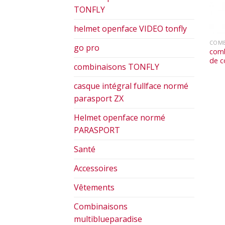
TONFLY
helmet openface VIDEO tonfly
COMB
go pro
comb
de c
combinaisons TONFLY
casque intégral fullface normé
parasport ZX
Helmet openface normé
PARASPORT
Santé
Accessoires
Vêtements
Combinaisons
multiblueparadise