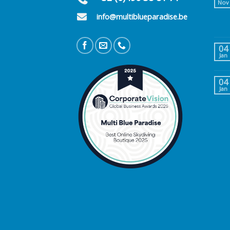
Nov
info@multiblueparadise.be
04
Jan
04
Jan