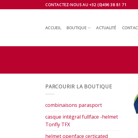
Skip
CONTACTEZ-NOUS AU +32 (0)496 38 81 71
to
content
ACCUEIL
BOUTIQUE
ACTUALITÉ
CONTAC
PARCOURIR LA BOUTIQUE
combinaisons parasport
casque intégral fullface -helmet
Tonfly TFX
helmet openface certicated