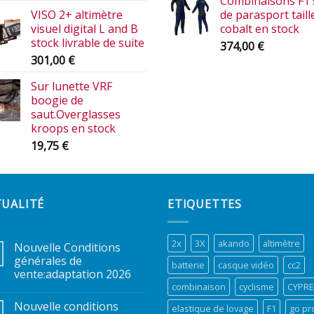
Combinaisons F1 
VISO 2+ altimètre
de parasport taille
visuel digital L and B
cobalt en stock
stock livrable de suite
374,00
€
301,00
€
Sur lunette VRF
boogie de
saut.Overglasses
kroops en stock
19,75
€
TUALITÉ
ETIQUETTES
2x
3X
akando
altimètre
Nouvelle Conditions
générales de
batterie
casque vidéo
cc2
vente:adaptation 2026
combinaison
cyclisme
CYPR
Nouvelle conditions
elastique de lovage
F1
go pr