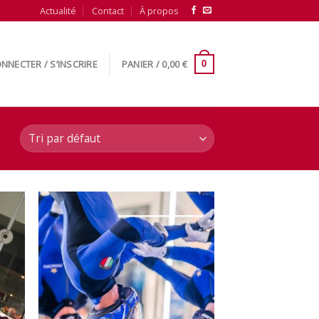
Actualité
Contact
À propos
NNECTER / S’INSCRIRE
PANIER /
0,00
€
0