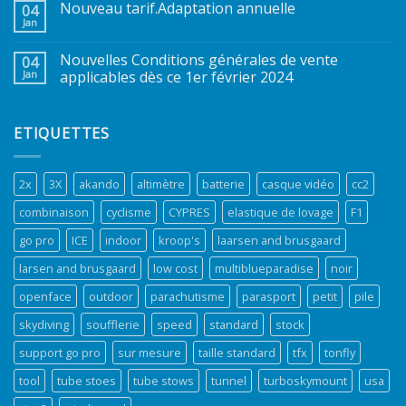
Nouveau tarif.Adaptation annuelle
04
Jan
Nouvelles Conditions générales de vente
04
Jan
applicables dès ce 1er février 2024
ETIQUETTES
2x
3X
akando
altimètre
batterie
casque vidéo
cc2
combinaison
cyclisme
CYPRES
elastique de lovage
F1
go pro
ICE
indoor
kroop's
laarsen and brusgaard
larsen and brusgaard
low cost
multiblueparadise
noir
openface
outdoor
parachutisme
parasport
petit
pile
skydiving
soufflerie
speed
standard
stock
support go pro
sur mesure
taille standard
tfx
tonfly
tool
tube stoes
tube stows
tunnel
turboskymount
usa