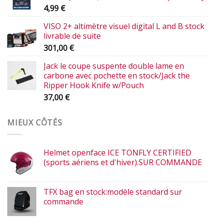
4,99
€
VISO 2+ altimètre visuel digital L and B stock
livrable de suite
301,00
€
Jack le coupe suspente double lame en
carbone avec pochette en stock/Jack the
Ripper Hook Knife w/Pouch
37,00
€
MIEUX CÔTÉS
Helmet openface ICE TONFLY CERTIFIED
(sports aériens et d'hiver).SUR COMMANDE
TFX bag en stock:modèle standard sur
commande