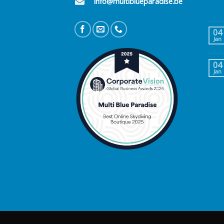
info@multiblueparadise.be
04
Jan
04
Jan