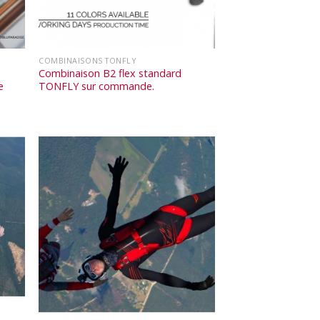
COMBINAISONS TONFLY
Combinaison B2 flex standard
e
TONFLY sur commande.