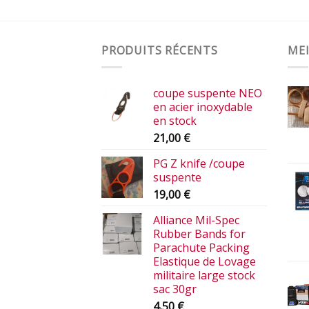
PRODUITS RÉCENTS
MEI
coupe suspente NEO
en acier inoxydable
en stock
21,00
€
PG Z knife /coupe
suspente
19,00
€
Alliance Mil-Spec
Rubber Bands for
Parachute Packing
Elastique de Lovage
militaire large stock
sac 30gr
4,50
€