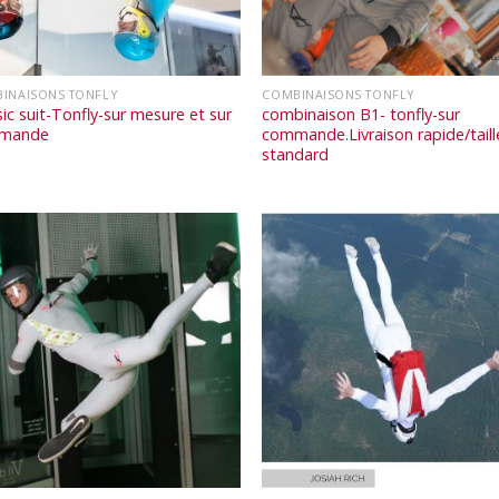
INAISONS TONFLY
COMBINAISONS TONFLY
sic suit-Tonfly-sur mesure et sur
combinaison B1- tonfly-sur
mande
commande.Livraison rapide/taill
standard