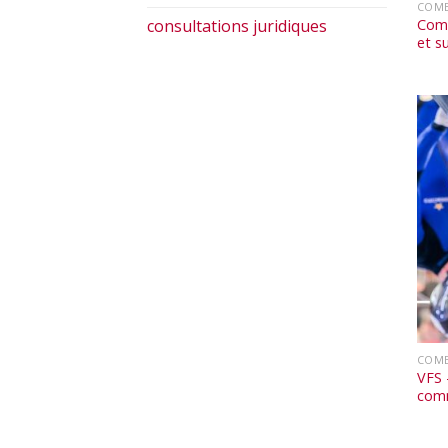
COMB
Comb
consultations juridiques
et s
COMB
VFS 
com