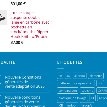
301,00
€
Jack le coupe
suspente double
lame en carbone avec
pochette en
stock/Jack the Ripper
Hook Knife w/Pouch
37,00
€
TUALITÉ
ETIQUETTES
2x
3X
akando
altimètre
Nouvelle Conditions
générales de
batterie
casque vidéo
cc2
vente:adaptation 2026
combinaison
cyclisme
CYPR
Nouvelle conditions
elastique de lovage
F1
go pr
générales de vente
ICE
indoor
kroop's
depuis le 15 novembre