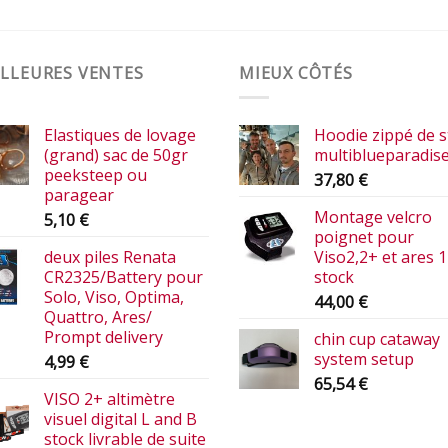
LLEURES VENTES
MIEUX CÔTÉS
Elastiques de lovage
Hoodie zippé de s
(grand) sac de 50gr
multiblueparadis
peeksteep ou
37,80
€
paragear
Montage velcro
5,10
€
poignet pour
deux piles Renata
Viso2,2+ et ares 1
CR2325/Battery pour
stock
Solo, Viso, Optima,
44,00
€
Quattro, Ares/
Prompt delivery
chin cup cataway
system setup
4,99
€
65,54
€
VISO 2+ altimètre
visuel digital L and B
stock livrable de suite