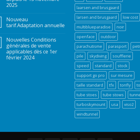
2025
laarsen and brusgaard
larsen and brusgaard
low cost
Nouveau
tarif.Adaptation annuelle
multiblueparadise
noir
openface
outdoor
Nouvelles Conditions
générales de vente
parachutisme
parasport
peti
applicables dès ce 1er
pile
skydiving
soufflerie
février 2024
speed
standard
stock
support go pro
sur mesure
taille standard
tfx
tonfly
t
tube stoes
tube stows
tunne
turboskymount
usa
viso2
windtunnel