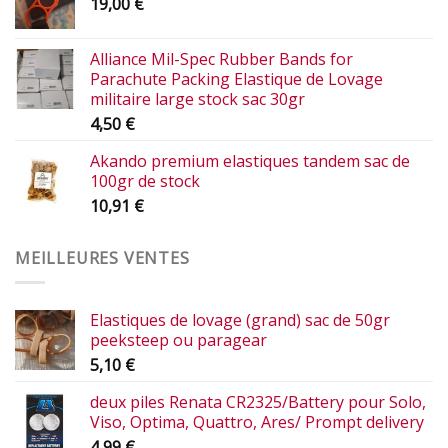
19,00
€
Alliance Mil-Spec Rubber Bands for
Parachute Packing Elastique de Lovage
militaire large stock sac 30gr
4,50
€
Akando premium elastiques tandem sac de
100gr de stock
10,91
€
MEILLEURES VENTES
Elastiques de lovage (grand) sac de 50gr
peeksteep ou paragear
5,10
€
deux piles Renata CR2325/Battery pour Solo,
Viso, Optima, Quattro, Ares/ Prompt delivery
4,99
€