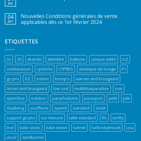
Jan
Nouvelles Conditions générales de vente
04
Jan
applicables dès ce 1er février 2024
ETIQUETTES
2x
3X
akando
altimètre
batterie
casque vidéo
cc2
combinaison
cyclisme
CYPRES
elastique de lovage
F1
go pro
ICE
indoor
kroop's
laarsen and brusgaard
larsen and brusgaard
low cost
multiblueparadise
noir
openface
outdoor
parachutisme
parasport
petit
pile
skydiving
soufflerie
speed
standard
stock
support go pro
sur mesure
taille standard
tfx
tonfly
tool
tube stoes
tube stows
tunnel
turboskymount
usa
viso2
windtunnel