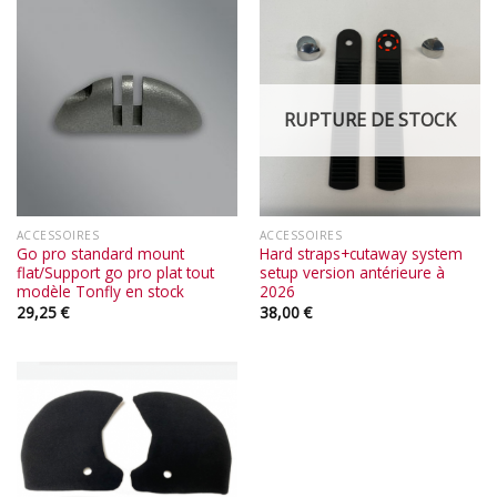
RUPTURE DE STOCK
ACCESSOIRES
ACCESSOIRES
Go pro standard mount
Hard straps+cutaway system
flat/Support go pro plat tout
setup version antérieure à
modèle Tonfly en stock
2026
29,25
€
38,00
€