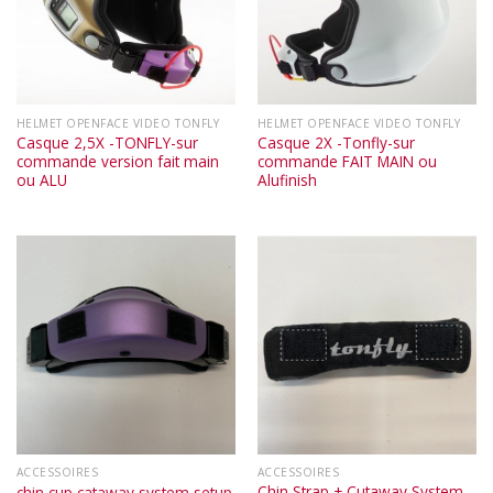
HELMET OPENFACE VIDEO TONFLY
HELMET OPENFACE VIDEO TONFLY
Casque 2,5X -TONFLY-sur
Casque 2X -Tonfly-sur
commande version fait main
commande FAIT MAIN ou
ou ALU
Alufinish
ACCESSOIRES
ACCESSOIRES
Chin Strap + Cutaway System
chin cup cataway system setup