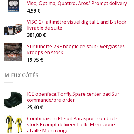
Viso, Optima, Quattro, Ares/ Prompt delivery
4,99
€
VISO 2+ altimètre visuel digital L and B stock
livrable de suite
301,00
€
Sur lunette VRF boogie de saut.Overglasses
kroops en stock
19,75
€
MIEUX CÔTÉS
ICE openface.Tonfly.Spare center pad.Sur
commande/pre order
25,40
€
Combinaison F1 suit.Parasport combi de
stock.Prompt delivery.Taille M en jaune
/Taille M en rouge