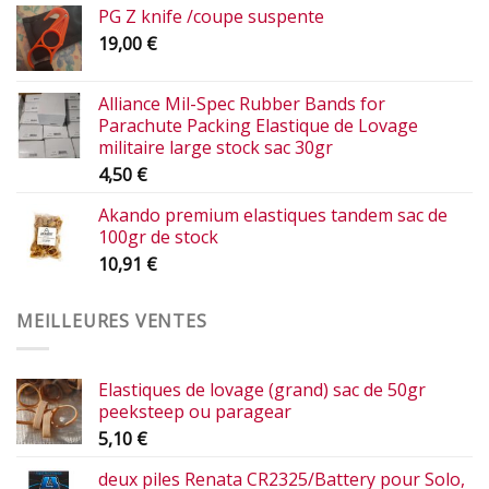
PG Z knife /coupe suspente
19,00
€
Alliance Mil-Spec Rubber Bands for
Parachute Packing Elastique de Lovage
militaire large stock sac 30gr
4,50
€
Akando premium elastiques tandem sac de
100gr de stock
10,91
€
MEILLEURES VENTES
Elastiques de lovage (grand) sac de 50gr
peeksteep ou paragear
5,10
€
deux piles Renata CR2325/Battery pour Solo,