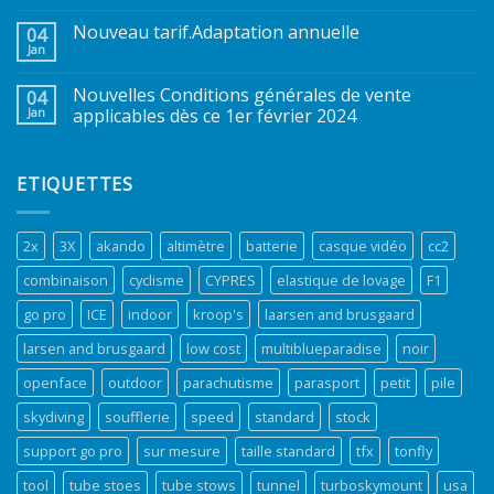
Nouveau tarif.Adaptation annuelle
04
Jan
Nouvelles Conditions générales de vente
04
Jan
applicables dès ce 1er février 2024
ETIQUETTES
2x
3X
akando
altimètre
batterie
casque vidéo
cc2
combinaison
cyclisme
CYPRES
elastique de lovage
F1
go pro
ICE
indoor
kroop's
laarsen and brusgaard
larsen and brusgaard
low cost
multiblueparadise
noir
openface
outdoor
parachutisme
parasport
petit
pile
skydiving
soufflerie
speed
standard
stock
support go pro
sur mesure
taille standard
tfx
tonfly
tool
tube stoes
tube stows
tunnel
turboskymount
usa