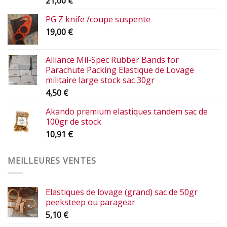
21,00
€
PG Z knife /coupe suspente
19,00
€
Alliance Mil-Spec Rubber Bands for
Parachute Packing Elastique de Lovage
militaire large stock sac 30gr
4,50
€
Akando premium elastiques tandem sac de
100gr de stock
10,91
€
MEILLEURES VENTES
Elastiques de lovage (grand) sac de 50gr
peeksteep ou paragear
5,10
€