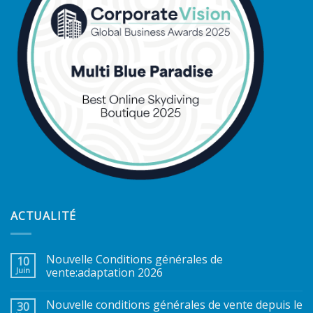
ACTUALITÉ
Nouvelle Conditions générales de
10
Juin
vente:adaptation 2026
Nouvelle conditions générales de vente depuis le
30