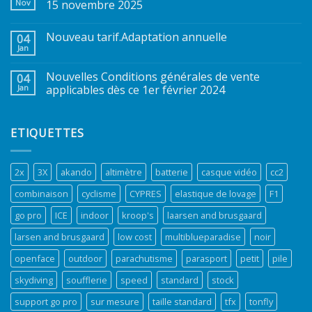
Nov
15 novembre 2025
Nouveau tarif.Adaptation annuelle
04
Jan
Nouvelles Conditions générales de vente
04
Jan
applicables dès ce 1er février 2024
ETIQUETTES
2x
3X
akando
altimètre
batterie
casque vidéo
cc2
combinaison
cyclisme
CYPRES
elastique de lovage
F1
go pro
ICE
indoor
kroop's
laarsen and brusgaard
larsen and brusgaard
low cost
multiblueparadise
noir
openface
outdoor
parachutisme
parasport
petit
pile
skydiving
soufflerie
speed
standard
stock
support go pro
sur mesure
taille standard
tfx
tonfly