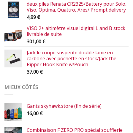
deux piles Renata CR2325/Battery pour Solo,
Viso, Optima, Quattro, Ares/ Prompt delivery
4,99
€
VISO 2+ altimètre visuel digital L and B stock
livrable de suite
301,00
€
Jack le coupe suspente double lame en
carbone avec pochette en stock/Jack the
Ripper Hook Knife w/Pouch
37,00
€
MIEUX CÔTÉS
Gants skyhawk.store (fin de série)
16,00
€
Combinaison F ZERO PRO spécial soufflerie