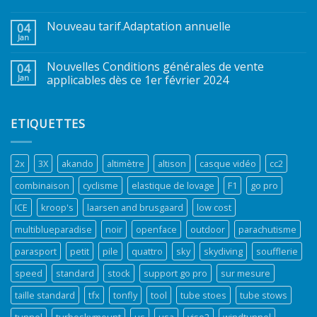
Nouveau tarif.Adaptation annuelle
04
Jan
Nouvelles Conditions générales de vente
04
Jan
applicables dès ce 1er février 2024
ETIQUETTES
2x
3X
akando
altimètre
altison
casque vidéo
cc2
combinaison
cyclisme
elastique de lovage
F1
go pro
ICE
kroop's
laarsen and brusgaard
low cost
multiblueparadise
noir
openface
outdoor
parachutisme
parasport
petit
pile
quattro
sky
skydiving
soufflerie
speed
standard
stock
support go pro
sur mesure
taille standard
tfx
tonfly
tool
tube stoes
tube stows
tunnel
turboskymount
us
usa
viso2
windtunnel