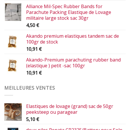
Alliance Mil-Spec Rubber Bands for
Parachute Packing Elastique de Lovage
militaire large stock sac 30gr
4,50
€
Akando premium elastiques tandem sac de
100gr de stock
10,91
€
Akando-Premium parachuting rubber band
(elastique ) petit -sac 100gr
10,91
€
MEILLEURES VENTES
Elastiques de lovage (grand) sac de 50gr
peeksteep ou paragear
5,10
€
deux piles Renata CR2325/Battery pour Solo,