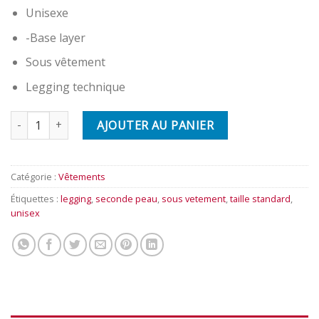
Unisexe
-Base layer
Sous vêtement
Legging technique
quantité de Legging de seconde peau MULTI BLUE PARADISE de
AJOUTER AU PANIER
Catégorie :
Vêtements
Étiquettes :
legging
,
seconde peau
,
sous vetement
,
taille standard
,
unisex