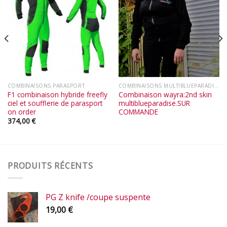
COMBINAISONS PARASPORT
COMBINAISONS MULTIBLUEPARADISE
F1 combinaison hybride freefly
Combinaison wayra:2nd skin
ciel et soufflerie de parasport
multiblueparadise.SUR
on order
COMMANDE
374,00
€
PRODUITS RÉCENTS
PG Z knife /coupe suspente
19,00
€