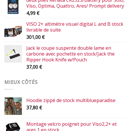
Viso, Optima, Quattro, Ares/ Prompt delivery
4,99
€
VISO 2+ altimètre visuel digital L and B stock
livrable de suite
301,00
€
Jack le coupe suspente double lame en
carbone avec pochette en stock/Jack the
Ripper Hook Knife w/Pouch
37,00
€
MIEUX CÔTÉS
Hoodie zippé de stock multiblueparadise
37,80
€
Montage velcro poignet pour Viso2,2+ et
ares 1 en stock