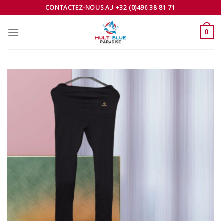
Skip
CONTACTEZ-NOUS AU +32 (0)496 38 81 71
to
content
0