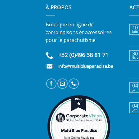
À PROPOS
AC
Boutique en ligne de
10
combinaisons et accessoires
Juin
pour le parachutisme
30
+32 (0)496 38 81 71
Nov
info@multiblueparadise.be
04
Jan
04
Jan