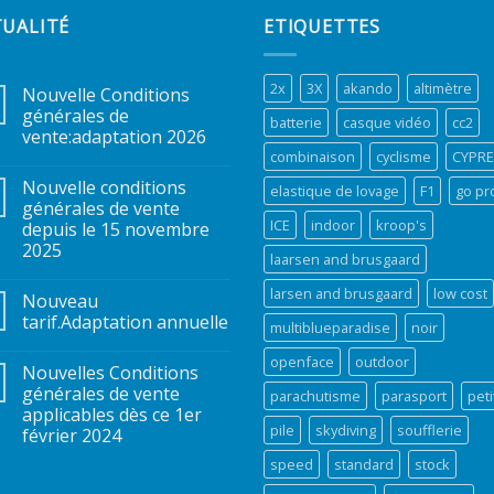
TUALITÉ
ETIQUETTES
2x
3X
akando
altimètre
Nouvelle Conditions
générales de
batterie
casque vidéo
cc2
vente:adaptation 2026
combinaison
cyclisme
CYPR
Nouvelle conditions
elastique de lovage
F1
go pr
générales de vente
ICE
indoor
kroop's
depuis le 15 novembre
2025
laarsen and brusgaard
larsen and brusgaard
low cost
Nouveau
tarif.Adaptation annuelle
multiblueparadise
noir
openface
outdoor
Nouvelles Conditions
générales de vente
parachutisme
parasport
peti
applicables dès ce 1er
pile
skydiving
soufflerie
février 2024
speed
standard
stock