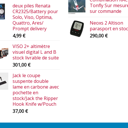
Tonfly Sur mesur
deux piles Renata
sur commande
CR2325/Battery pour
Solo, Viso, Optima,
Quattro, Ares/
Neoxs 2 Altison
Prompt delivery
parasport en sto
4,99
€
290,00
€
VISO 2+ altimètre
visuel digital L and B
stock livrable de suite
301,00
€
Jack le coupe
suspente double
lame en carbone avec
pochette en
stock/Jack the Ripper
Hook Knife w/Pouch
37,00
€