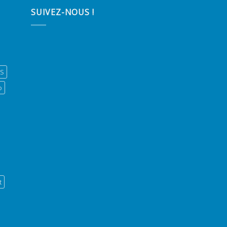
SUIVEZ-NOUS !
ES
o
t