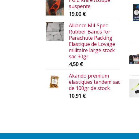
PG Z knife /coupe
suspente
19,00
€
Alliance Mil-Spec
Rubber Bands for
Parachute Packing
Elastique de Lovage
militaire large stock
sac 30gr
4,50
€
Akando premium
elastiques tandem sac
de 100gr de stock
10,91
€