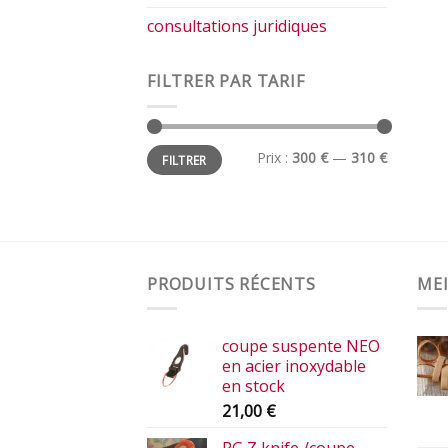
consultations juridiques
FILTRER PAR TARIF
Prix
Prix
Prix :
300 €
—
310 €
FILTRER
min
max
PRODUITS RÉCENTS
MEI
coupe suspente NEO
en acier inoxydable
en stock
21,00
€