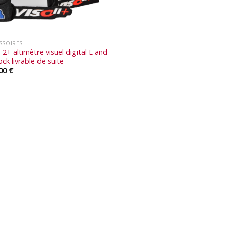
SSOIRES
 2+ altimètre visuel digital L and
ock livrable de suite
,00
€