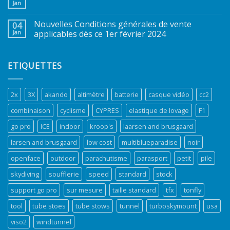
Jan
Nouvelles Conditions générales de vente
04
Jan
applicables dès ce 1er février 2024
ETIQUETTES
2x
3X
akando
altimètre
batterie
casque vidéo
cc2
combinaison
cyclisme
CYPRES
elastique de lovage
F1
go pro
ICE
indoor
kroop's
laarsen and brusgaard
larsen and brusgaard
low cost
multiblueparadise
noir
openface
outdoor
parachutisme
parasport
petit
pile
skydiving
soufflerie
speed
standard
stock
support go pro
sur mesure
taille standard
tfx
tonfly
tool
tube stoes
tube stows
tunnel
turboskymount
usa
viso2
windtunnel