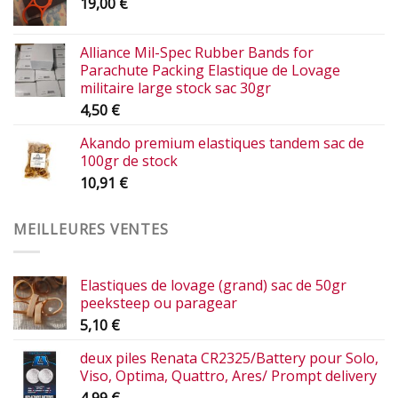
19,00
€
Alliance Mil-Spec Rubber Bands for
Parachute Packing Elastique de Lovage
militaire large stock sac 30gr
4,50
€
Akando premium elastiques tandem sac de
100gr de stock
10,91
€
MEILLEURES VENTES
Elastiques de lovage (grand) sac de 50gr
peeksteep ou paragear
5,10
€
deux piles Renata CR2325/Battery pour Solo,
Viso, Optima, Quattro, Ares/ Prompt delivery
4,99
€