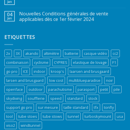
Jan
Nouvelles Conditions générales de vente
04
Jan
applicables dès ce 1er février 2024
ETIQUETTES
2x
3X
akando
altimètre
batterie
casque vidéo
cc2
combinaison
cyclisme
CYPRES
elastique de lovage
F1
go pro
ICE
indoor
kroop's
laarsen and brusgaard
larsen and brusgaard
low cost
multiblueparadise
noir
openface
outdoor
parachutisme
parasport
petit
pile
skydiving
soufflerie
speed
standard
stock
support go pro
sur mesure
taille standard
tfx
tonfly
tool
tube stoes
tube stows
tunnel
turboskymount
usa
viso2
windtunnel