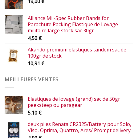
19,00
€
Alliance Mil-Spec Rubber Bands for
Parachute Packing Elastique de Lovage
militaire large stock sac 30gr
4,50
€
Akando premium elastiques tandem sac de
100gr de stock
10,91
€
MEILLEURES VENTES
Elastiques de lovage (grand) sac de 50gr
peeksteep ou paragear
5,10
€
deux piles Renata CR2325/Battery pour Solo,
Viso, Optima, Quattro, Ares/ Prompt delivery
4,99
€