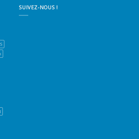
SUIVEZ-NOUS !
ES
o
t