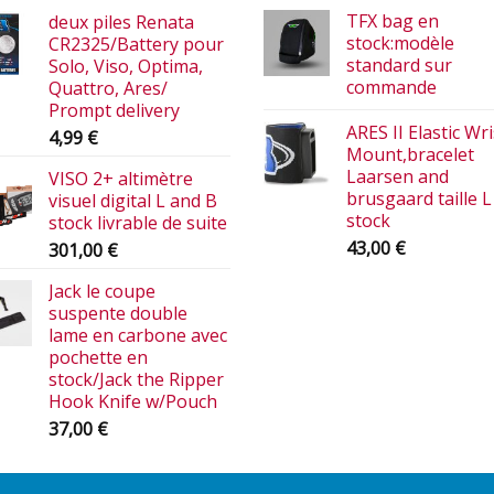
TFX bag en
deux piles Renata
stock:modèle
CR2325/Battery pour
standard sur
Solo, Viso, Optima,
commande
Quattro, Ares/
Prompt delivery
ARES II Elastic Wri
4,99
€
Mount,bracelet
Laarsen and
VISO 2+ altimètre
brusgaard taille L
visuel digital L and B
stock
stock livrable de suite
43,00
€
301,00
€
Jack le coupe
suspente double
lame en carbone avec
pochette en
stock/Jack the Ripper
Hook Knife w/Pouch
37,00
€