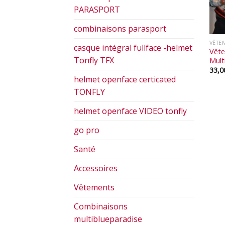
PARASPORT
combinaisons parasport
VÊTE
casque intégral fullface -helmet
Vête
Tonfly TFX
Mult
33,
helmet openface certicated
TONFLY
helmet openface VIDEO tonfly
go pro
Santé
Accessoires
Vêtements
Combinaisons
multiblueparadise