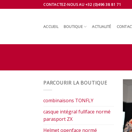
Skip
CONTACTEZ-NOUS AU +32 (0)496 38 81 71
to
content
ACCUEIL
BOUTIQUE
ACTUALITÉ
CONTAC
PARCOURIR LA BOUTIQUE
combinaisons TONFLY
casque intégral fullface normé
parasport ZX
Helmet openface normé