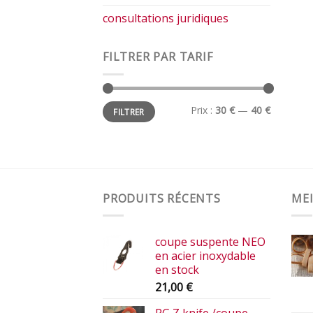
consultations juridiques
FILTRER PAR TARIF
Prix
Prix
Prix :
30 €
—
40 €
FILTRER
min
max
PRODUITS RÉCENTS
MEI
coupe suspente NEO
en acier inoxydable
en stock
21,00
€