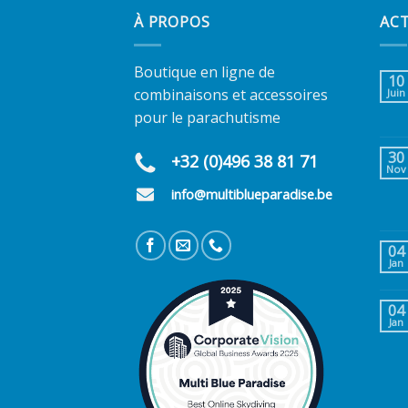
À PROPOS
AC
Boutique en ligne de
10
combinaisons et accessoires
Juin
pour le parachutisme
30
+32 (0)496 38 81 71
Nov
info@multiblueparadise.be
04
Jan
04
Jan