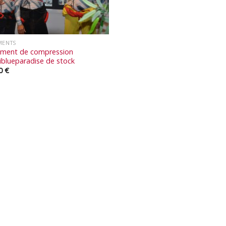
MENTS
ment de compression
iblueparadise de stock
00
€