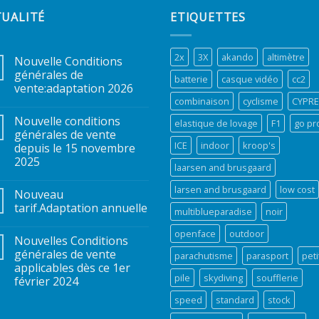
TUALITÉ
ETIQUETTES
2x
3X
akando
altimètre
Nouvelle Conditions
générales de
batterie
casque vidéo
cc2
vente:adaptation 2026
combinaison
cyclisme
CYPR
Nouvelle conditions
elastique de lovage
F1
go pr
générales de vente
ICE
indoor
kroop's
depuis le 15 novembre
2025
laarsen and brusgaard
larsen and brusgaard
low cost
Nouveau
tarif.Adaptation annuelle
multiblueparadise
noir
openface
outdoor
Nouvelles Conditions
générales de vente
parachutisme
parasport
peti
applicables dès ce 1er
pile
skydiving
soufflerie
février 2024
speed
standard
stock