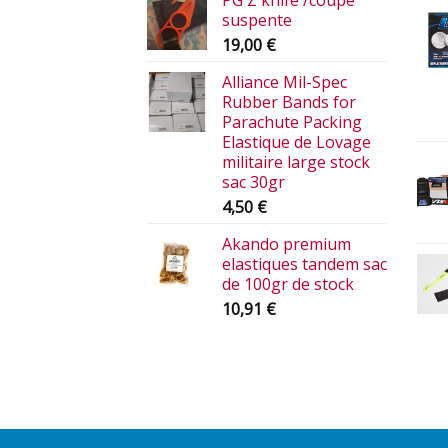
PG Z knife /coupe
suspente
19,00
€
Alliance Mil-Spec
Rubber Bands for
Parachute Packing
Elastique de Lovage
militaire large stock
sac 30gr
4,50
€
Akando premium
elastiques tandem sac
de 100gr de stock
10,91
€