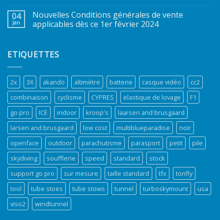
Nouvelles Conditions générales de vente
04
Jan
applicables dès ce 1er février 2024
ETIQUETTES
2x
3X
akando
altimètre
batterie
casque vidéo
cc2
combinaison
cyclisme
CYPRES
elastique de lovage
F1
go pro
ICE
indoor
kroop's
laarsen and brusgaard
larsen and brusgaard
low cost
multiblueparadise
noir
openface
outdoor
parachutisme
parasport
petit
pile
skydiving
soufflerie
speed
standard
stock
support go pro
sur mesure
taille standard
tfx
tonfly
tool
tube stoes
tube stows
tunnel
turboskymount
usa
viso2
windtunnel