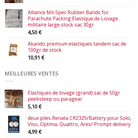
Alliance Mil-Spec Rubber Bands for
Parachute Packing Elastique de Lovage
militaire large stock sac 30gr
4,50
€
Akando premium elastiques tandem sac de
100gr de stock
10,91
€
MEILLEURES VENTES
Elastiques de lovage (grand) sac de 50gr
peeksteep ou paragear
5,10
€
deux piles Renata CR2325/Battery pour Solo,
Viso, Optima, Quattro, Ares/ Prompt delivery
4,99
€