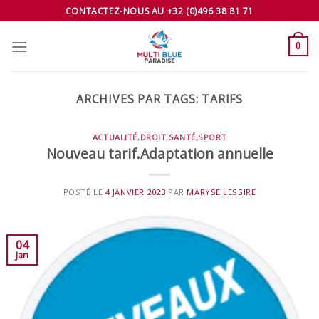
Skip
CONTACTEZ-NOUS AU +32 (0)496 38 81 71
to
content
0
ARCHIVES PAR TAGS:
TARIFS
ACTUALITÉ
,
DROIT
,
SANTÉ
,
SPORT
Nouveau tarif.Adaptation annuelle
POSTÉ LE
4 JANVIER 2023
PAR
MARYSE LESSIRE
04
Jan