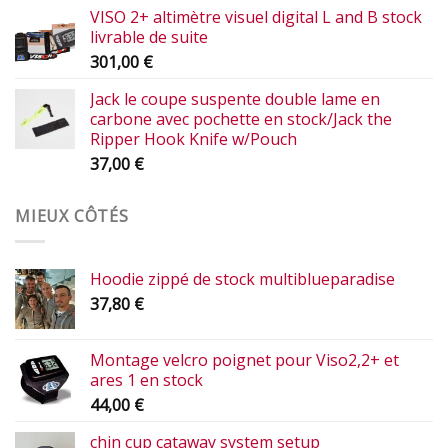
VISO 2+ altimètre visuel digital L and B stock
livrable de suite
301,00
€
Jack le coupe suspente double lame en
carbone avec pochette en stock/Jack the
Ripper Hook Knife w/Pouch
37,00
€
MIEUX CÔTÉS
Hoodie zippé de stock multiblueparadise
37,80
€
Montage velcro poignet pour Viso2,2+ et
ares 1 en stock
44,00
€
chin cup cataway system setup