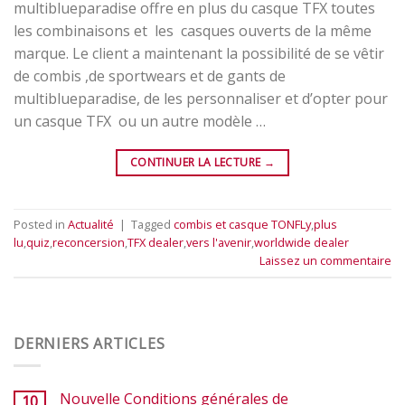
multiblueparadise offre en plus du casque TFX toutes
les combinaisons et les casques ouverts de la même
marque. Le client a maintenant la possibilité de se vêtir
de combis ,de sportwears et de gants de
multiblueparadise, de les personnaliser et d’opter pour
un casque TFX ou un autre modèle …
CONTINUER LA LECTURE
→
Posted in
Actualité
|
Tagged
combis et casque TONFLy
,
plus
lu
,
quiz
,
reconcersion
,
TFX dealer
,
vers l'avenir
,
worldwide dealer
Laissez un commentaire
DERNIERS ARTICLES
Nouvelle Conditions générales de
10