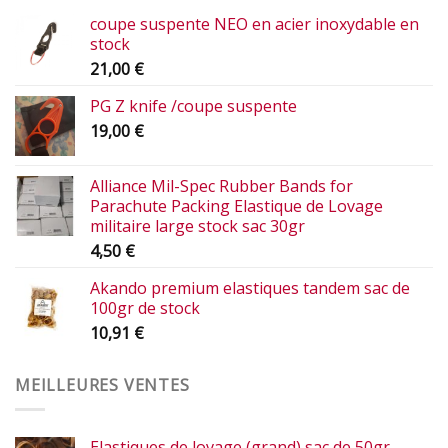
coupe suspente NEO en acier inoxydable en
stock
21,00
€
PG Z knife /coupe suspente
19,00
€
Alliance Mil-Spec Rubber Bands for
Parachute Packing Elastique de Lovage
militaire large stock sac 30gr
4,50
€
Akando premium elastiques tandem sac de
100gr de stock
10,91
€
MEILLEURES VENTES
Elastiques de lovage (grand) sac de 50gr