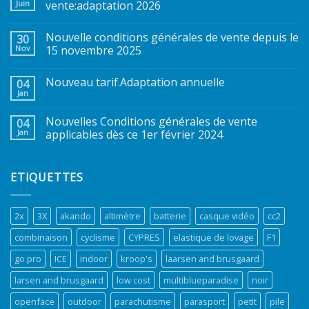
Juin
vente:adaptation 2026
Nouvelle conditions générales de vente depuis le
30
Nov
15 novembre 2025
Nouveau tarif.Adaptation annuelle
04
Jan
Nouvelles Conditions générales de vente
04
Jan
applicables dès ce 1er février 2024
ETIQUETTES
2x
3X
akando
altimètre
batterie
casque vidéo
cc2
combinaison
cyclisme
CYPRES
elastique de lovage
F1
go pro
ICE
indoor
kroop's
laarsen and brusgaard
larsen and brusgaard
low cost
multiblueparadise
noir
openface
outdoor
parachutisme
parasport
petit
pile