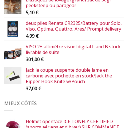
peeksteep ou paragear
5,10
€
deux piles Renata CR2325/Battery pour Solo,
Viso, Optima, Quattro, Ares/ Prompt delivery
4,99
€
VISO 2+ altimètre visuel digital L and B stock
livrable de suite
301,00
€
Jack le coupe suspente double lame en
carbone avec pochette en stock/Jack the
Ripper Hook Knife w/Pouch
37,00
€
MIEUX CÔTÉS
Helmet openface ICE TONFLY CERTIFIED
(sports aériens et d'hiver).SUR COMMANDE