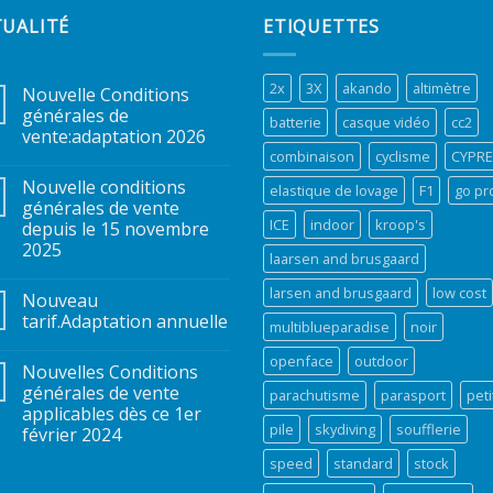
TUALITÉ
ETIQUETTES
2x
3X
akando
altimètre
Nouvelle Conditions
générales de
batterie
casque vidéo
cc2
vente:adaptation 2026
combinaison
cyclisme
CYPR
Nouvelle conditions
elastique de lovage
F1
go pr
générales de vente
ICE
indoor
kroop's
depuis le 15 novembre
2025
laarsen and brusgaard
larsen and brusgaard
low cost
Nouveau
tarif.Adaptation annuelle
multiblueparadise
noir
openface
outdoor
Nouvelles Conditions
générales de vente
parachutisme
parasport
peti
applicables dès ce 1er
pile
skydiving
soufflerie
février 2024
speed
standard
stock