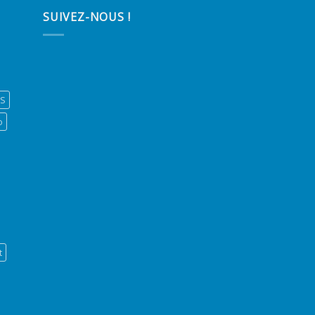
SUIVEZ-NOUS !
ES
o
t