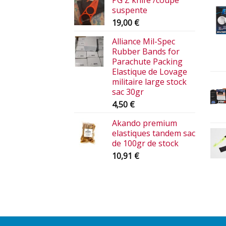
PG Z knife /coupe
suspente
19,00
€
Alliance Mil-Spec
Rubber Bands for
Parachute Packing
Elastique de Lovage
militaire large stock
sac 30gr
4,50
€
Akando premium
elastiques tandem sac
de 100gr de stock
10,91
€