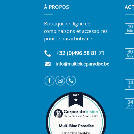
À PROPOS
AC
Boutique en ligne de
10
combinaisons et accessoires
Juin
pour le parachutisme
30
+32 (0)496 38 81 71
Nov
info@multiblueparadise.be
04
Jan
04
Jan