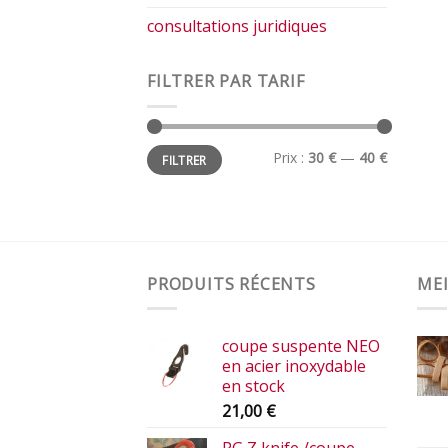
consultations juridiques
FILTRER PAR TARIF
Prix
Prix
Prix :
30 €
—
40 €
FILTRER
min
max
PRODUITS RÉCENTS
MEI
coupe suspente NEO
en acier inoxydable
en stock
21,00
€