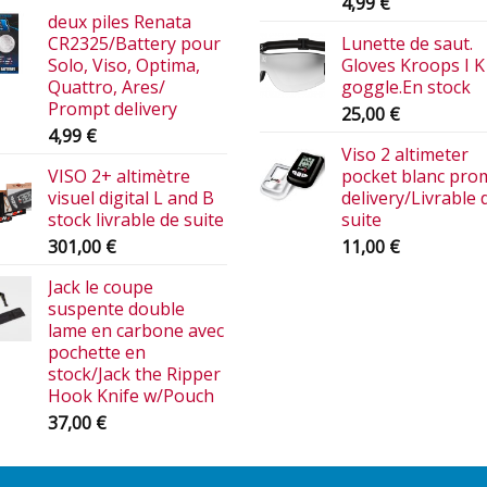
4,99
€
deux piles Renata
CR2325/Battery pour
Lunette de saut.
Solo, Viso, Optima,
Gloves Kroops I K
Quattro, Ares/
goggle.En stock
Prompt delivery
25,00
€
4,99
€
Viso 2 altimeter
VISO 2+ altimètre
pocket blanc pro
visuel digital L and B
delivery/Livrable 
stock livrable de suite
suite
301,00
€
11,00
€
Jack le coupe
suspente double
lame en carbone avec
pochette en
stock/Jack the Ripper
Hook Knife w/Pouch
37,00
€