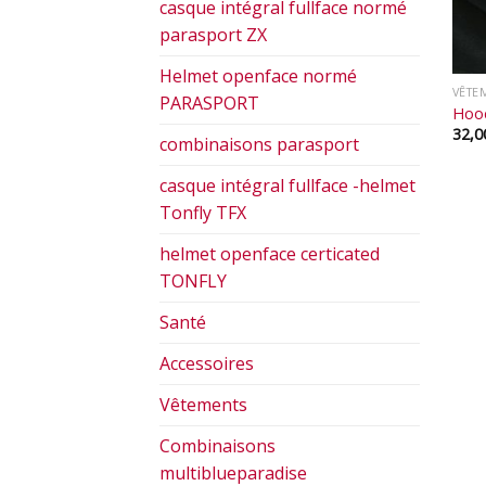
casque intégral fullface normé
parasport ZX
Helmet openface normé
VÊTE
PARASPORT
Hood
32,
combinaisons parasport
casque intégral fullface -helmet
Tonfly TFX
helmet openface certicated
TONFLY
Santé
Accessoires
Vêtements
Combinaisons
multiblueparadise