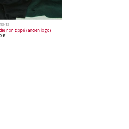
MENTS
ie non zippé (ancien logo)
00
€