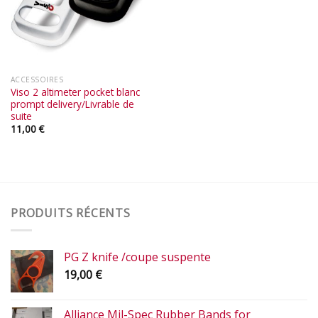
ACCESSOIRES
Viso 2 altimeter pocket blanc
prompt delivery/Livrable de
suite
11,00
€
PRODUITS RÉCENTS
PG Z knife /coupe suspente
19,00
€
Alliance Mil-Spec Rubber Bands for