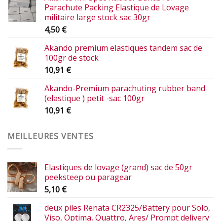
Parachute Packing Elastique de Lovage
militaire large stock sac 30gr
4,50
€
Akando premium elastiques tandem sac de
100gr de stock
10,91
€
Akando-Premium parachuting rubber band
(elastique ) petit -sac 100gr
10,91
€
MEILLEURES VENTES
Elastiques de lovage (grand) sac de 50gr
peeksteep ou paragear
5,10
€
deux piles Renata CR2325/Battery pour Solo,
Viso, Optima, Quattro, Ares/ Prompt delivery