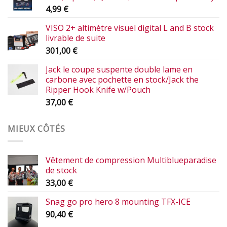
4,99
€
VISO 2+ altimètre visuel digital L and B stock
livrable de suite
301,00
€
Jack le coupe suspente double lame en
carbone avec pochette en stock/Jack the
Ripper Hook Knife w/Pouch
37,00
€
MIEUX CÔTÉS
Vêtement de compression Multiblueparadise
de stock
33,00
€
Snag go pro hero 8 mounting TFX-ICE
90,40
€