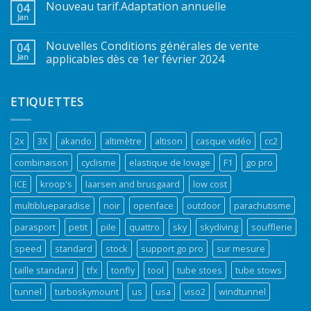
Nouveau tarif.Adaptation annuelle
04
Jan
Nouvelles Conditions générales de vente
04
Jan
applicables dès ce 1er février 2024
ETIQUETTES
2x
3X
akando
altimètre
altison
casque vidéo
cc2
combinaison
cyclisme
elastique de lovage
F1
go pro
ICE
kroop's
laarsen and brusgaard
low cost
multiblueparadise
noir
openface
outdoor
parachutisme
parasport
petit
pile
quattro
sky
skydiving
soufflerie
speed
standard
stock
support go pro
sur mesure
taille standard
tfx
tonfly
tool
tube stoes
tube stows
tunnel
turboskymount
us
usa
viso2
windtunnel