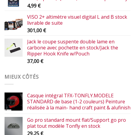
4,99
€
VISO 2+ altimètre visuel digital L and B stock
livrable de suite
301,00
€
Jack le coupe suspente double lame en
carbone avec pochette en stock/Jack the
Ripper Hook Knife w/Pouch
37,00
€
MIEUX CÔTÉS
Casque intégral TFX-TONFLY.MODELE
STANDARD de base (1-2 couleurs) Peinture
réalisée à la main- hand craft paint & alufinish
Go pro standard mount flat/Support go pro
plat tout modèle Tonfly en stock
29,25
€