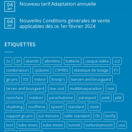
Nouveau tarif.Adaptation annuelle
04
Jan
Nouvelles Conditions générales de vente
04
Jan
applicables dès ce 1er février 2024
ETIQUETTES
2x
3X
akando
altimètre
batterie
casque vidéo
cc2
combinaison
cyclisme
CYPRES
elastique de lovage
F1
go pro
ICE
indoor
kroop's
laarsen and brusgaard
larsen and brusgaard
low cost
multiblueparadise
noir
openface
outdoor
parachutisme
parasport
petit
pile
skydiving
soufflerie
speed
standard
stock
support go pro
sur mesure
taille standard
tfx
tonfly
tool
tube stoes
tube stows
tunnel
turboskymount
usa