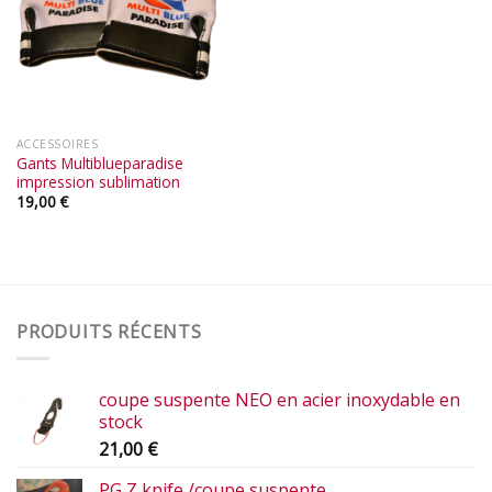
ACCESSOIRES
Gants Multiblueparadise
impression sublimation
19,00
€
PRODUITS RÉCENTS
coupe suspente NEO en acier inoxydable en
stock
21,00
€
PG Z knife /coupe suspente