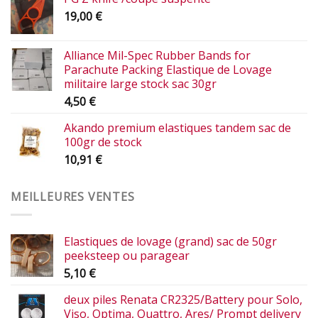
19,00
€
Alliance Mil-Spec Rubber Bands for
Parachute Packing Elastique de Lovage
militaire large stock sac 30gr
4,50
€
Akando premium elastiques tandem sac de
100gr de stock
10,91
€
MEILLEURES VENTES
Elastiques de lovage (grand) sac de 50gr
peeksteep ou paragear
5,10
€
deux piles Renata CR2325/Battery pour Solo,
Viso, Optima, Quattro, Ares/ Prompt delivery