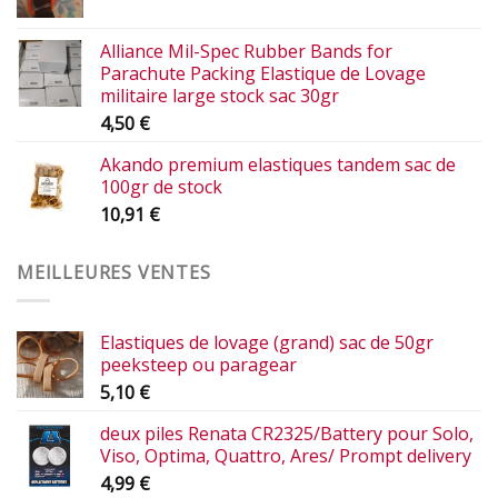
Alliance Mil-Spec Rubber Bands for
Parachute Packing Elastique de Lovage
militaire large stock sac 30gr
4,50
€
Akando premium elastiques tandem sac de
100gr de stock
10,91
€
MEILLEURES VENTES
Elastiques de lovage (grand) sac de 50gr
peeksteep ou paragear
5,10
€
deux piles Renata CR2325/Battery pour Solo,
Viso, Optima, Quattro, Ares/ Prompt delivery
4,99
€