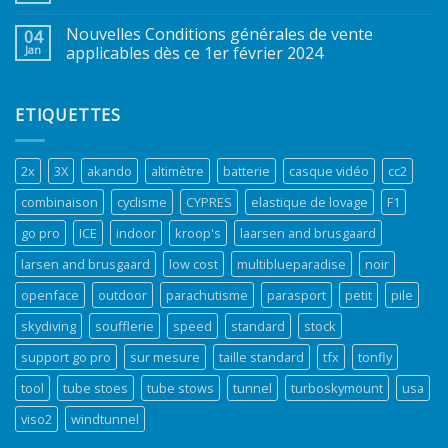
Nouvelles Conditions générales de vente
04
Jan
applicables dès ce 1er février 2024
ETIQUETTES
2x
3X
akando
altimètre
batterie
casque vidéo
cc2
combinaison
cyclisme
CYPRES
elastique de lovage
F1
go pro
ICE
indoor
kroop's
laarsen and brusgaard
larsen and brusgaard
low cost
multiblueparadise
noir
openface
outdoor
parachutisme
parasport
petit
pile
skydiving
soufflerie
speed
standard
stock
support go pro
sur mesure
taille standard
tfx
tonfly
tool
tube stoes
tube stows
tunnel
turboskymount
usa
viso2
windtunnel