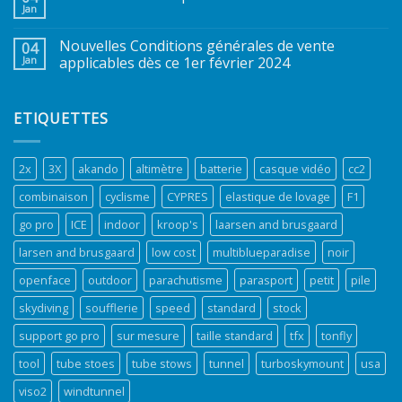
Jan
Nouvelles Conditions générales de vente
04
Jan
applicables dès ce 1er février 2024
ETIQUETTES
2x
3X
akando
altimètre
batterie
casque vidéo
cc2
combinaison
cyclisme
CYPRES
elastique de lovage
F1
go pro
ICE
indoor
kroop's
laarsen and brusgaard
larsen and brusgaard
low cost
multiblueparadise
noir
openface
outdoor
parachutisme
parasport
petit
pile
skydiving
soufflerie
speed
standard
stock
support go pro
sur mesure
taille standard
tfx
tonfly
tool
tube stoes
tube stows
tunnel
turboskymount
usa
viso2
windtunnel