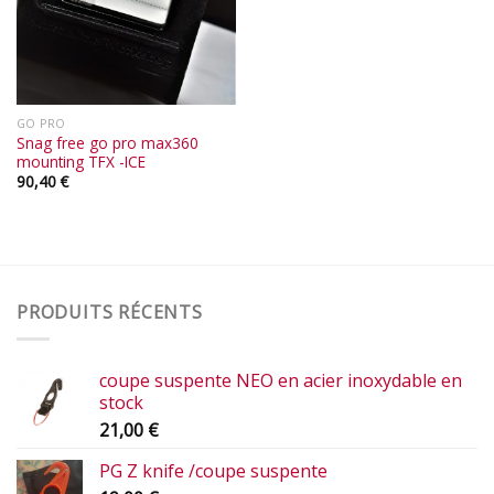
GO PRO
Snag free go pro max360
mounting TFX -ICE
90,40
€
PRODUITS RÉCENTS
coupe suspente NEO en acier inoxydable en
stock
21,00
€
PG Z knife /coupe suspente