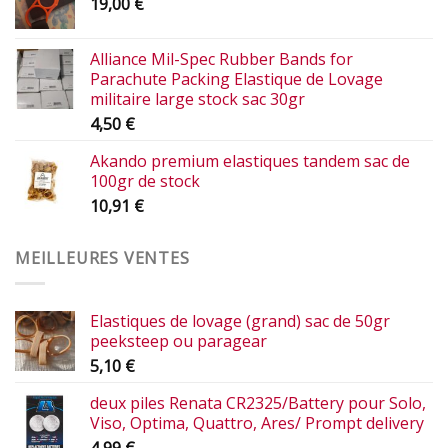
19,00
€
Alliance Mil-Spec Rubber Bands for
Parachute Packing Elastique de Lovage
militaire large stock sac 30gr
4,50
€
Akando premium elastiques tandem sac de
100gr de stock
10,91
€
MEILLEURES VENTES
Elastiques de lovage (grand) sac de 50gr
peeksteep ou paragear
5,10
€
deux piles Renata CR2325/Battery pour Solo,
Viso, Optima, Quattro, Ares/ Prompt delivery
4,99
€