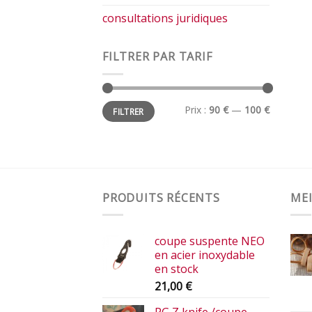
consultations juridiques
FILTRER PAR TARIF
Prix
Prix
Prix :
90 €
—
100 €
FILTRER
min
max
PRODUITS RÉCENTS
MEI
coupe suspente NEO
en acier inoxydable
en stock
21,00
€