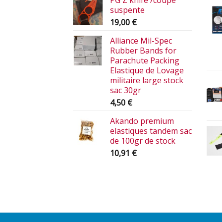
PG Z knife /coupe
suspente
19,00
€
Alliance Mil-Spec
Rubber Bands for
Parachute Packing
Elastique de Lovage
militaire large stock
sac 30gr
4,50
€
Akando premium
elastiques tandem sac
de 100gr de stock
10,91
€