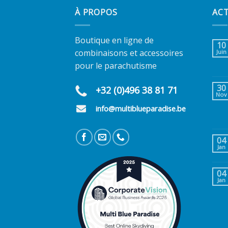
À PROPOS
AC
Boutique en ligne de
10
combinaisons et accessoires
Juin
pour le parachutisme
30
+32 (0)496 38 81 71
Nov
info@multiblueparadise.be
04
Jan
04
Jan