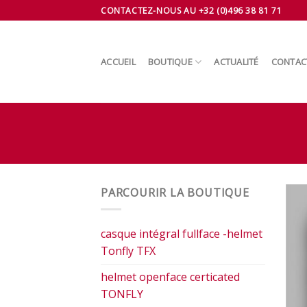
Skip
CONTACTEZ-NOUS AU +32 (0)496 38 81 71
to
content
ACCUEIL
BOUTIQUE
ACTUALITÉ
CONTAC
PARCOURIR LA BOUTIQUE
casque intégral fullface -helmet
Tonfly TFX
helmet openface certicated
TONFLY