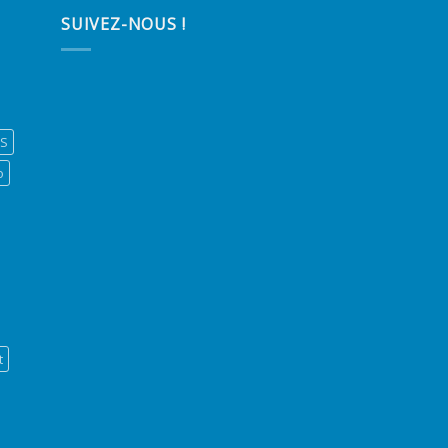
SUIVEZ-NOUS !
ES
o
t