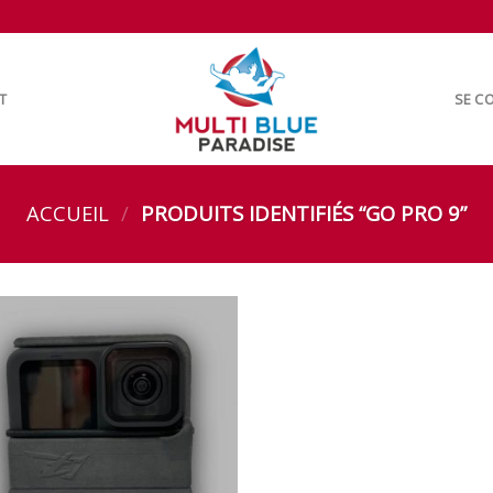
T
SE CO
ACCUEIL
/
PRODUITS IDENTIFIÉS “GO PRO 9”