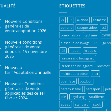
TUALITÉ
ETIQUETTES
2x
3X
akando
altimètre
Nouvelle Conditions
générales de
batterie
casque vidéo
cc2
vente:adaptation 2026
combinaison
cyclisme
CYPR
Nouvelle conditions
elastique de lovage
F1
go pr
générales de vente
ICE
indoor
kroop's
depuis le 15 novembre
2025
laarsen and brusgaard
larsen and brusgaard
low cost
Nouveau
tarif.Adaptation annuelle
multiblueparadise
noir
openface
outdoor
Nouvelles Conditions
générales de vente
parachutisme
parasport
peti
applicables dès ce 1er
pile
skydiving
soufflerie
février 2024
speed
standard
stock