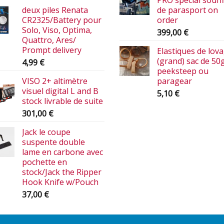
PRO spécial souffl
deux piles Renata
de parasport on
CR2325/Battery pour
order
Solo, Viso, Optima,
399,00
€
Quattro, Ares/
Prompt delivery
Elastiques de lov
(grand) sac de 50
4,99
€
peeksteep ou
VISO 2+ altimètre
paragear
visuel digital L and B
5,10
€
stock livrable de suite
301,00
€
Jack le coupe
suspente double
lame en carbone avec
pochette en
stock/Jack the Ripper
Hook Knife w/Pouch
37,00
€