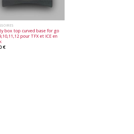
SSOIRES
ty box top curved base for go
9,10,11,12 pour TFX et ICE en
k
00
€