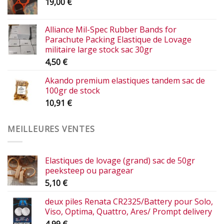
19,00
€
Alliance Mil-Spec Rubber Bands for
Parachute Packing Elastique de Lovage
militaire large stock sac 30gr
4,50
€
Akando premium elastiques tandem sac de
100gr de stock
10,91
€
MEILLEURES VENTES
Elastiques de lovage (grand) sac de 50gr
peeksteep ou paragear
5,10
€
deux piles Renata CR2325/Battery pour Solo,
Viso, Optima, Quattro, Ares/ Prompt delivery
4,99
€