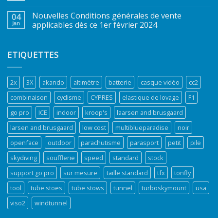
Nouvelles Conditions générales de vente
04
Jan
applicables dès ce 1er février 2024
ETIQUETTES
2x
3X
akando
altimètre
batterie
casque vidéo
cc2
combinaison
cyclisme
CYPRES
elastique de lovage
F1
go pro
ICE
indoor
kroop's
laarsen and brusgaard
larsen and brusgaard
low cost
multiblueparadise
noir
openface
outdoor
parachutisme
parasport
petit
pile
skydiving
soufflerie
speed
standard
stock
support go pro
sur mesure
taille standard
tfx
tonfly
tool
tube stoes
tube stows
tunnel
turboskymount
usa
viso2
windtunnel