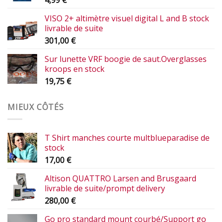
VISO 2+ altimètre visuel digital L and B stock
livrable de suite
301,00
€
Sur lunette VRF boogie de saut.Overglasses
kroops en stock
19,75
€
MIEUX CÔTÉS
T Shirt manches courte multblueparadise de
stock
17,00
€
Altison QUATTRO Larsen and Brusgaard
livrable de suite/prompt delivery
280,00
€
Go pro standard mount courbé/Support go