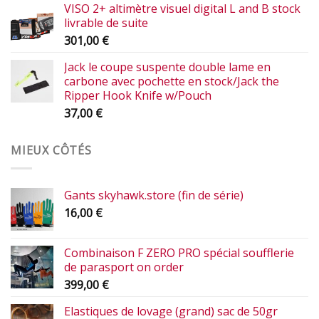
VISO 2+ altimètre visuel digital L and B stock
livrable de suite
301,00
€
Jack le coupe suspente double lame en
carbone avec pochette en stock/Jack the
Ripper Hook Knife w/Pouch
37,00
€
MIEUX CÔTÉS
Gants skyhawk.store (fin de série)
16,00
€
Combinaison F ZERO PRO spécial soufflerie
de parasport on order
399,00
€
Elastiques de lovage (grand) sac de 50gr