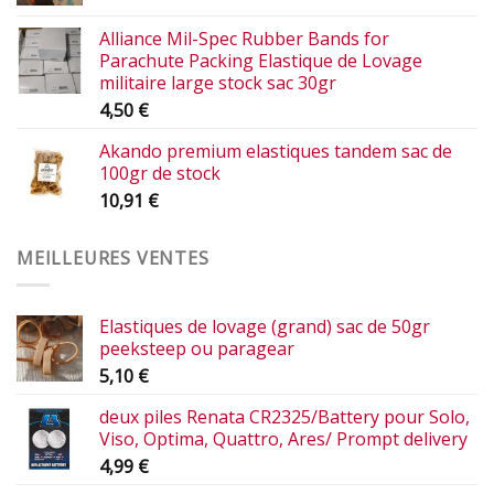
Alliance Mil-Spec Rubber Bands for
Parachute Packing Elastique de Lovage
militaire large stock sac 30gr
4,50
€
Akando premium elastiques tandem sac de
100gr de stock
10,91
€
MEILLEURES VENTES
Elastiques de lovage (grand) sac de 50gr
peeksteep ou paragear
5,10
€
deux piles Renata CR2325/Battery pour Solo,
Viso, Optima, Quattro, Ares/ Prompt delivery
4,99
€