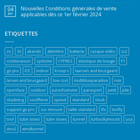
Nouvelles Conditions générales de vente
04
Jan
applicables dès ce 1er février 2024
ETIQUETTES
2x
3X
akando
altimètre
batterie
casque vidéo
cc2
combinaison
cyclisme
CYPRES
elastique de lovage
F1
go pro
ICE
indoor
kroop's
laarsen and brusgaard
larsen and brusgaard
low cost
multiblueparadise
noir
openface
outdoor
parachutisme
parasport
petit
pile
skydiving
soufflerie
speed
standard
stock
support go pro
sur mesure
taille standard
tfx
tonfly
tool
tube stoes
tube stows
tunnel
turboskymount
usa
viso2
windtunnel