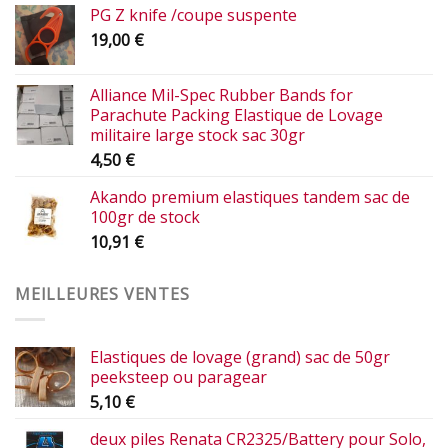
PG Z knife /coupe suspente
19,00
€
Alliance Mil-Spec Rubber Bands for
Parachute Packing Elastique de Lovage
militaire large stock sac 30gr
4,50
€
Akando premium elastiques tandem sac de
100gr de stock
10,91
€
MEILLEURES VENTES
Elastiques de lovage (grand) sac de 50gr
peeksteep ou paragear
5,10
€
deux piles Renata CR2325/Battery pour Solo,