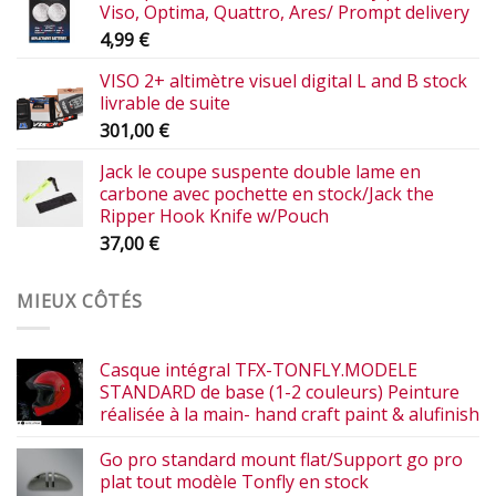
Viso, Optima, Quattro, Ares/ Prompt delivery
4,99
€
VISO 2+ altimètre visuel digital L and B stock
livrable de suite
301,00
€
Jack le coupe suspente double lame en
carbone avec pochette en stock/Jack the
Ripper Hook Knife w/Pouch
37,00
€
MIEUX CÔTÉS
Casque intégral TFX-TONFLY.MODELE
STANDARD de base (1-2 couleurs) Peinture
réalisée à la main- hand craft paint & alufinish
Go pro standard mount flat/Support go pro
plat tout modèle Tonfly en stock