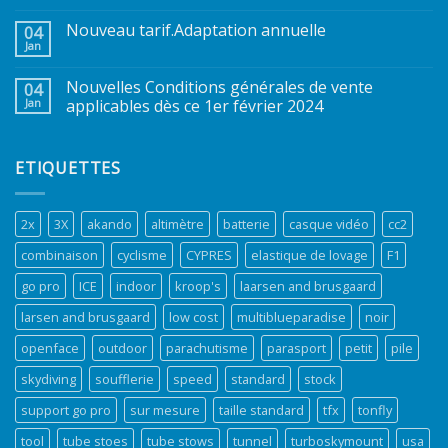
Nouveau tarif.Adaptation annuelle
04
Jan
Nouvelles Conditions générales de vente
04
Jan
applicables dès ce 1er février 2024
ETIQUETTES
2x
3X
akando
altimètre
batterie
casque vidéo
cc2
combinaison
cyclisme
CYPRES
elastique de lovage
F1
go pro
ICE
indoor
kroop's
laarsen and brusgaard
larsen and brusgaard
low cost
multiblueparadise
noir
openface
outdoor
parachutisme
parasport
petit
pile
skydiving
soufflerie
speed
standard
stock
support go pro
sur mesure
taille standard
tfx
tonfly
tool
tube stoes
tube stows
tunnel
turboskymount
usa