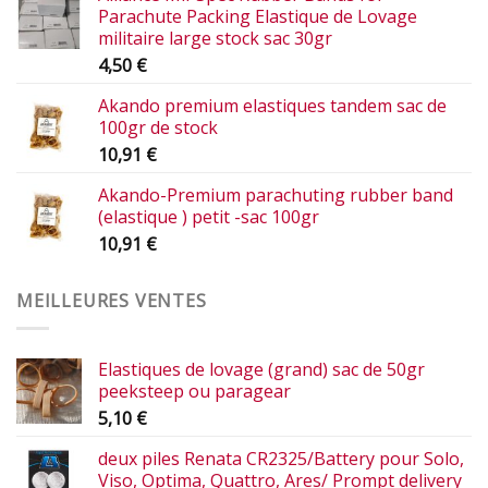
Parachute Packing Elastique de Lovage
militaire large stock sac 30gr
4,50
€
Akando premium elastiques tandem sac de
100gr de stock
10,91
€
Akando-Premium parachuting rubber band
(elastique ) petit -sac 100gr
10,91
€
MEILLEURES VENTES
Elastiques de lovage (grand) sac de 50gr
peeksteep ou paragear
5,10
€
deux piles Renata CR2325/Battery pour Solo,
Viso, Optima, Quattro, Ares/ Prompt delivery