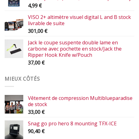
4,99
€
VISO 2+ altimètre visuel digital L and B stock
livrable de suite
301,00
€
Jack le coupe suspente double lame en
carbone avec pochette en stock/Jack the
Ripper Hook Knife w/Pouch
37,00
€
MIEUX CÔTÉS
Vêtement de compression Multiblueparadise
de stock
33,00
€
Snag go pro hero 8 mounting TFX-ICE
90,40
€