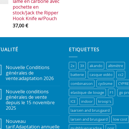
lame en carbone avec
pochette en
stock/Jack the Ripper
Hook Knife w/Pouch
37,00
€
TUALITÉ
ETIQUETTES
2x
3X
akando
altimètre
Nouvelle Conditions
générales de
batterie
casque vidéo
cc2
vente:adaptation 2026
combinaison
cyclisme
CYPR
Nouvelle conditions
elastique de lovage
F1
go pr
générales de vente
ICE
indoor
kroop's
depuis le 15 novembre
2025
laarsen and brusgaard
larsen and brusgaard
low cost
Nouveau
tarif.Adaptation annuelle
multiblueparadise
noir