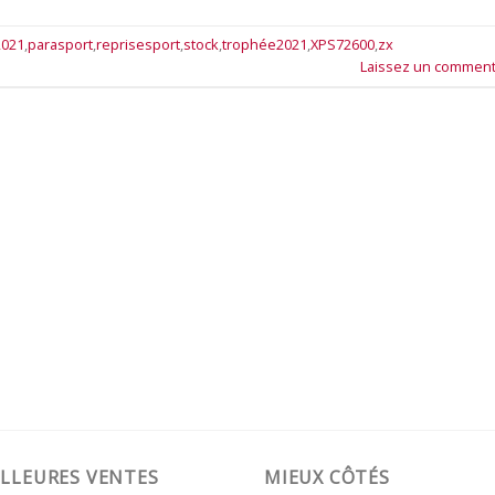
2021
,
parasport
,
reprisesport
,
stock
,
trophée2021
,
XPS72600
,
zx
Laissez un comment
LLEURES VENTES
MIEUX CÔTÉS