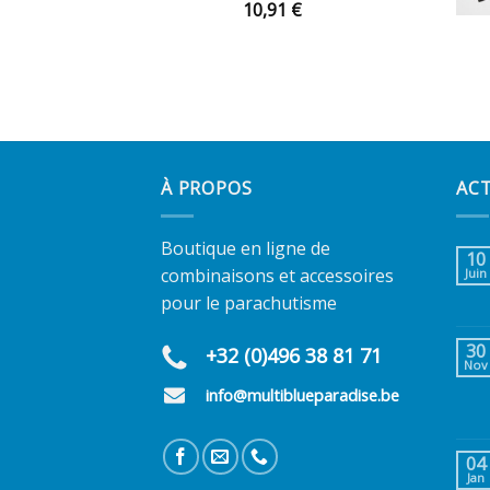
10,91
€
À PROPOS
AC
Boutique en ligne de
10
combinaisons et accessoires
Juin
pour le parachutisme
30
+32 (0)496 38 81 71
Nov
info@multiblueparadise.be
04
Jan