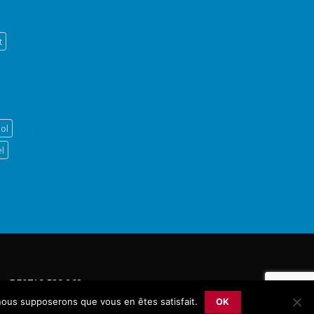
t
ool
l
 : BE0719.539.268
, nous supposerons que vous en êtes satisfait.
OK