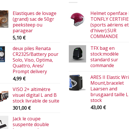
Elastiques de lovage
Helmet openface 
(grand) sac de 50gr
TONFLY CERTIFI
peeksteep ou
(sports aériens et
paragear
d'hiver).SUR
COMMANDE
5,10
€
TFX bag en
deux piles Renata
stock:modèle
CR2325/Battery pour
standard sur
Solo, Viso, Optima,
commande
Quattro, Ares/
Prompt delivery
ARES II Elastic Wri
4,99
€
Mount,bracelet
Laarsen and
VISO 2+ altimètre
brusgaard taille L
visuel digital L and B
stock
stock livrable de suite
43,00
€
301,00
€
Jack le coupe
suspente double