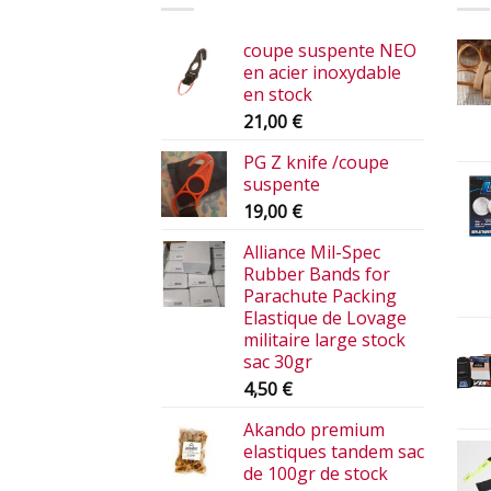
coupe suspente NEO
en acier inoxydable
en stock
21,00
€
PG Z knife /coupe
suspente
19,00
€
Alliance Mil-Spec
Rubber Bands for
Parachute Packing
Elastique de Lovage
militaire large stock
sac 30gr
4,50
€
Akando premium
elastiques tandem sac
de 100gr de stock