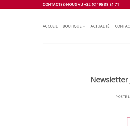
Skip
CONTACTEZ-NOUS AU +32 (0)496 38 81 71
to
content
ACCUEIL
BOUTIQUE
ACTUALITÉ
CONTAC
Newsletter 
POSTÉ 