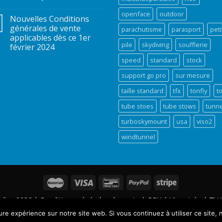
openface
outdoor
Nouvelles Conditions
générales de vente
parachutisme
parasport
peti
applicables dès ce 1er
pile
skydiving
soufflerie
février 2024
speed
standard
stock
support go pro
sur mesure
taille standard
tfx
tonfly
t
tube stoes
tube stows
tunne
turboskymount
usa
viso2
windtunnel
adise 2026 |
Conditions générales de vente
|
CGU
|
Vie privée
| TVA
Site web réalisé par
ure expérience sur notre site web. Si vous continuez à utiliser ce site